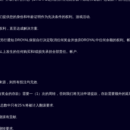
我们提供您的身份和年龄证明作为先决条件的权利。游戏活动.
权利，直至达成解决方案.
另行通知.DROYAL保留自行决定取消任何奖金并放弃DROYAL中任何余额的权利。帐
L上发生的任何购买和/或损失承担全部责任。帐户.
来源，则所有投注均无效.
有奖金的存款）需要一（1）次的周转，否则我们将无法申请提款，存款需要额外的延
总数中只有25％将被计入翻滚要求.
滚有贡献.
转要求.