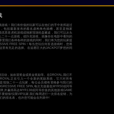
戏
赌场游戏！我们有价值的玩家可以在他们的手中发挥超过
范围，包括最新发布的着名虚构角色插槽，甚至是独家
寻找优质老虎机游戏或独家现场轮盘赌桌，我们可以从头
上二十一点游戏，或扑克游戏，就像你在电影中看到的
，在享受我们各种各样的游戏的同时，我们将为您的玩家提
IVE FREE SPIN！每当您玩任何首选游戏时，您将
这里有充足的选择。在追逐巨大的JACKPOT梦想的同
活动，如欢迎奖金或奖金奖励等。在DROYAL,我们不
,DROYAL正在引入一个全新的奖励系统，它只对所有
家还是现场二十一点玩家，每位会员都有资格参与我们的
RESSIVE FREE SPIN,每次充值最低MYR50或同等
,并赢得高达MYR138或同等价值的其他游戏GAME
?不要烦恼!仅限VIP玩家,我们每周进行一次排名促销，为
们的排名表，也许您可​​能会在列表中!